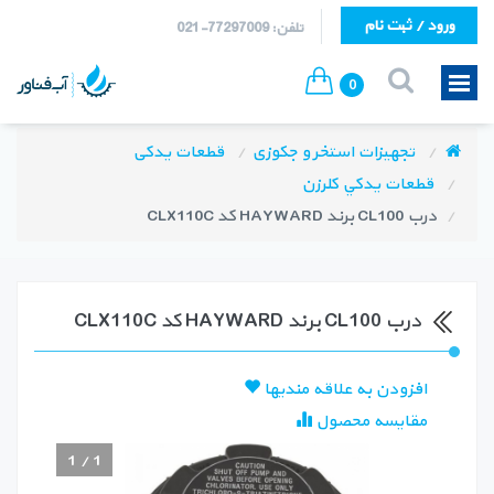
ورود / ثبت نام
تلفن: 77297009-021
0
تجهیزات استخر و جکوزی
قطعات یدکی
قطعات يدكي كلرزن
درب CL100 برند HAYWARD كد CLX110C
درب CL100 برند HAYWARD كد CLX110C
افزودن به علاقه مندیها
مقایسه محصول
1
/
1