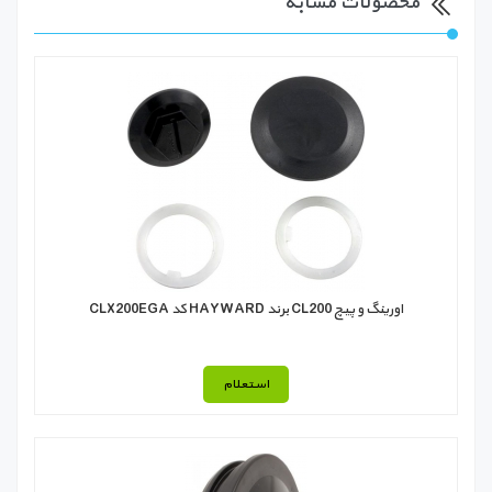
محصولات مشابه
اورينگ و پيچ CL200 برند HAYWARD كد CLX200EGA
استعلام