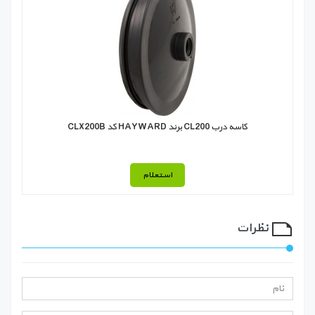
كاسه درب CL200 برند HAYWARD كد CLX200B
استعلام
نظرات