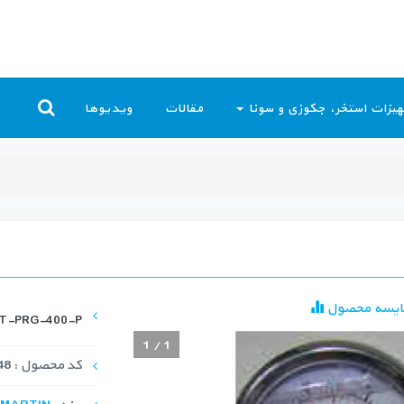
یزات استخر، جکوزی و سونا
مقالات
ویدیوها
ایسه محصول
MT-PRG-400-P
1
/
1
کد محصول : INS-1048