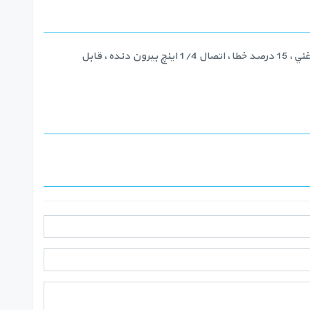
فشار سنج MARTIN مدل MT-PRG-400-P محدوده نمايش 0-400psi و 0-25 بار ، با قاب استيل 304 به قطر 2.5 اينچ، شيشه آكريليك، روغني، 15 درصد خطا، اتصال 1/4 اينچ بيرون دنده، قابل