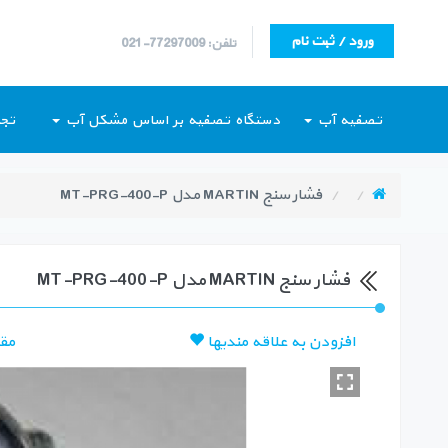
ورود / ثبت نام
تلفن: 77297009-021
تصفیه آب
دستگاه تصفیه بر اساس مشکل آب
تجه
فشار سنج MARTIN مدل MT-PRG-400-P
فشار سنج MARTIN مدل MT-PRG-400-P
افزودن به علاقه مندیها
مق