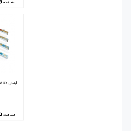
مشاهده
آبنمای EMAUX مدل PB1200-150
مشاهده