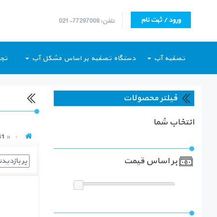
ورود / ثبت نام
تلفن: 77297009-021
تصفیه آب
دستگاه تصفیه بر اساس مشکل آب
تجه
فیلتر محصولات
انتخاب شما
« 1941 نتیجه »
بر اساس قیمت