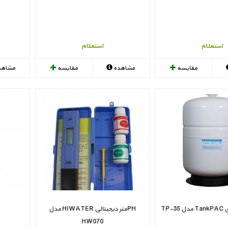
استعلام
استعلام
مقایسه
مشاهده
مقایسه
مشاهد
PHمتر دیجیتالی HIWATER مدل
HW070