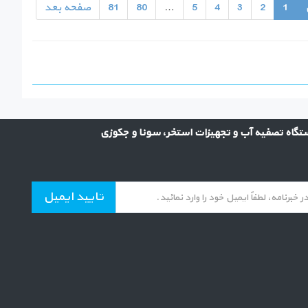
1
2
3
4
5
…
80
81
صفحه بعد
گاه تصفیه آب و تجهیزات استخر، سونا و جکوزی
تایید ایمیل