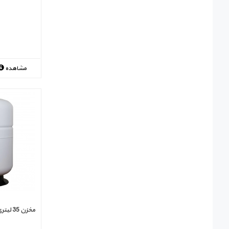
مشاهده
مخزن 35 لیتری TankPAC مدل TP-35