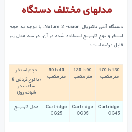
مدلهای مختلف دستگاه
دستگاه آنتی باکتریال Nature 2 Fusion، با توجه به حجم
استخر و نوع کارتریج استفاده شده در آن، در سه مدل زیر
قابل عرضه است:
130 تا 170
90 تا 130
40 تا 90
حجم استخر
متر مکعب
متر مکعب
متر مکعب
(با نرخ گردش 8
ساعت در
شبانه روز)
Cartridge
Cartridge
Cartridge
مدل کارتریج
CG25
CG35
CG45