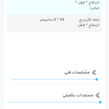
(ارتفاع * طول *
عرض)
ابعاد کارتریج
24 * 9 سانتیمتر
(ارتفاع * قطر)
مشخصات فنی
مستندات تکمیلی