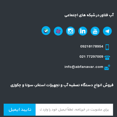
آب فناور در شبکه های اجتماعی
09218178954
021 77297009
info@abfanavar.com
فروش انواع دستگاه تصفیه آب و تجهیزات استخر، سونا و جکوزی
تایید ایمیل