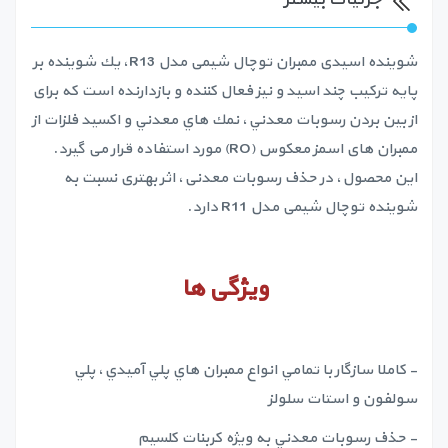
شوینده اسیدی ممبران توچال شیمی مدل R13، يك شوينده بر
پايه تركيب چند اسيد و نيز فعال كننده و بازدارنده است که برای
از بين بردن رسوبات معدني، نمك هاي معدني و اكسيد فلزات از
ممبران های اسمز معکوس (RO) مورد استفاده قرار می گیرد.
این محصول، در حذف رسوبات معدنی، اثر بهتری نسبت به
شوینده توچال شیمی مدل R11 دارد.
ویژگی ها
- كاملا سازگار با تمامي انواع ممبران هاي پلي آميدي، پلي
سولفون و استات سلولز
- حذف رسوبات معدني به ويژه كربنات كلسيم