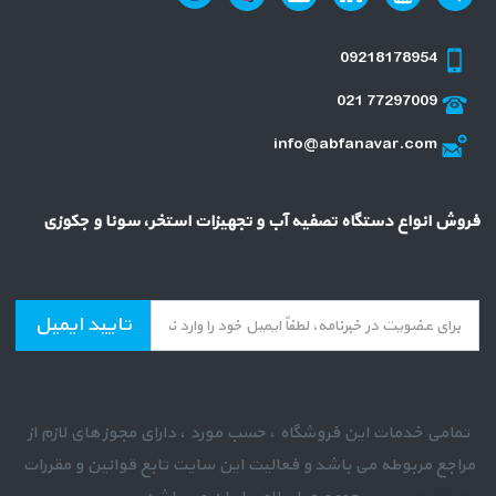
09218178954
021 77297009
info@abfanavar.com
فروش انواع دستگاه تصفیه آب و تجهیزات استخر، سونا و جکوزی
تایید ایمیل
تمامی خدمات این فروشگاه ، حسب مورد ، دارای مجوز های لازم از
مراجع مربوطه می باشد و فعالیت این سایت تابع قوانین و مقررات