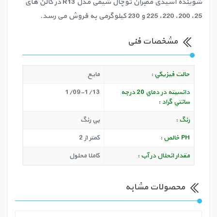
شوینده اسیدی ممبران توچال شیمی مدل R13 در گالن های
25، 200، 220، 225 و 230 کیلوگرمی به فروش می رسد.
مشخصات فنی
حالت فيزيكي :
مايع
دانسيته در دماي 20 درجه
1/09-1/13
سانتي گراد :
رنگ :
بي رنگ
PH خالص :
كمتر از 2
مقدار انحلال در آب :
كاملا محلول
محصولات مشابه