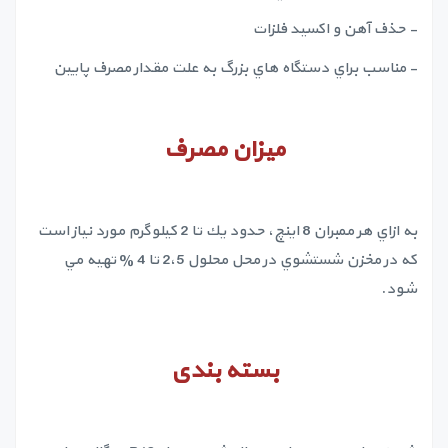
- حذف آهن و اكسيد فلزات
- مناسب براي دستگاه هاي بزرگ به علت مقدار مصرف پايين
میزان مصرف
به ازاي هر ممبران 8 اينچ، حدود يك تا 2 كيلوگرم مورد نياز است
كه در مخزن شستشوي در محل محلول 2،5 تا 4 % تهيه مي
شود.
بسته بندی