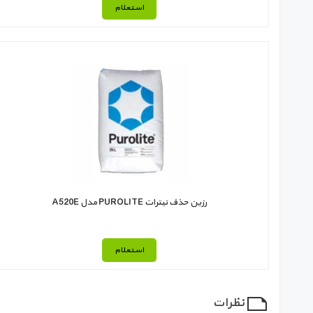
استعلام
رزین حذف نیترات PUROLITE مدل A520E
استعلام
نظرات