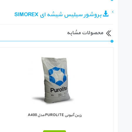
بروشور سیلیس شیشه ای SIMOREX
محصولات مشابه
رزین آنیونی PUROLITE مدل A400