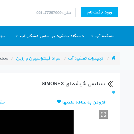
ورود / ثبت نام
تلفن: 77297009-021
تصفیه آب
دستگاه تصفیه بر اساس مشکل آب
تجه
تجهیزات تصفیه آب
مواد فیلتراسیون و رزین
سیلیس
سیلیس شیشه ای SIMOREX
افزودن به علاقه مندیها
مق