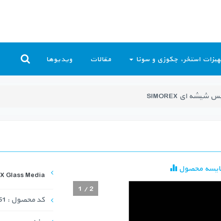
یزات استخر، جکوزی و سونا
مقالات
ویدیوها
 شیشه ای SIMOREX
ایسه محصول
X Glass Media
1
/
2
کد محصول : MED-1051