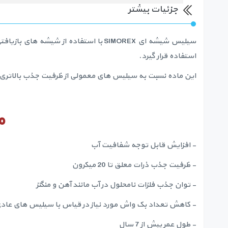
جزئیات بیشتر
سیلیس شیشه ای SIMOREX با استفاده ا
استفاده قرار گیرد.
این ماده نسبت به سیلیس های معمولی از ظرفیت جذب بالاتری بر
م
- افزایش قابل توجه شفافیت آب
- ظرفیت جذب ذرات معلق تا 20 میکرون
- توان جذب فلزات نامحلول در آب مانند آهن و منگنز
- کاهش تعداد بک واش مورد نیاز در قیاس با سیلیس های عاد
- طول عمر بیش از 7 سال