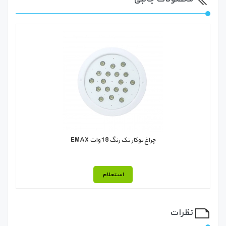
چراغ توکار تک رنگ 18 وات EMAX
استعلام
نظرات