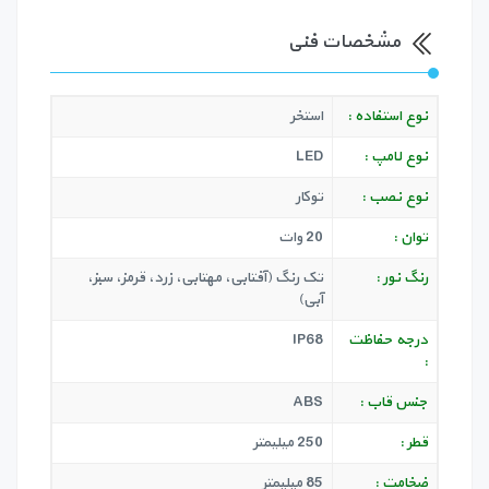
مشخصات فنی
نوع استفاده :
استخر
نوع لامپ :
LED
نوع نصب :
توکار
توان :
20 وات
رنگ نور :
تک رنگ (آفتابی، مهتابی، زرد، قرمز، سبز،
آبی)
درجه حفاظت
IP68
:
جنس قاب :
ABS
قطر :
250 میلیمتر
ضخامت :
85 میلیمتر