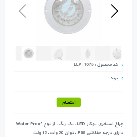
کد محصول : LLP-1075
برند :
استعلام
چراغ استخری توکار LED، تک رنگ، از نوع Water Proof،
دارای درجه حفاظتی IP68، توان 20 وات، 12 ولت