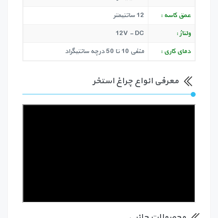
عمق کاسه :
12 سانتیمتر
ولتاژ :
12V - DC
دمای کاری :
منفی 10 تا 50 درچه سانتیگراد
معرفی انواع چراغ استخر
محصولات جانبی