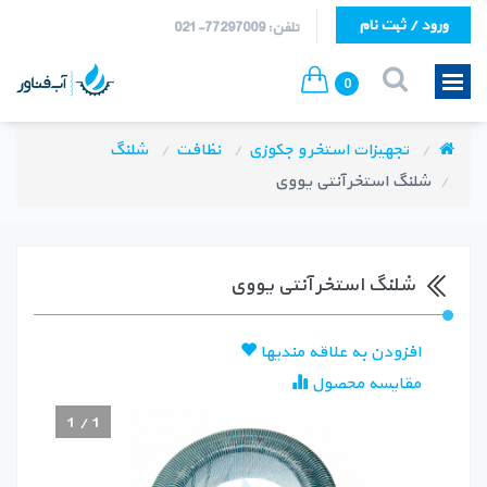
ورود / ثبت نام
تلفن: 77297009-021
0
تجهیزات استخر و جکوزی
نظافت
شلنگ
شلنگ استخر آنتی یووی
شلنگ استخر آنتی یووی
افزودن به علاقه مندیها
مقایسه محصول
1
/
1