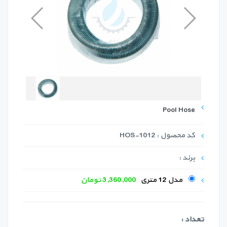
Pool Hose
کد محصول : HOS-1012
برند :
مدل 12 متری
3,360,000 تومان
تعداد :