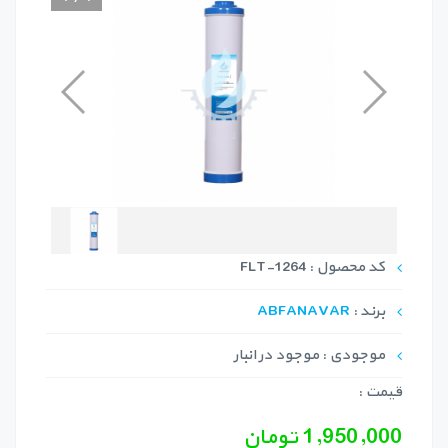
کد محصول : FLT-1264
برند :
ABFANAVAR
موجودی : موجود در انبار
قیمت :
1,950,000 تومان