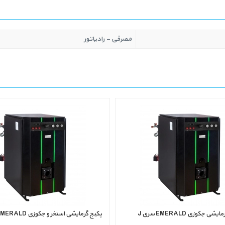
مصرفی - رادیاتور
شی جکوزی EMERALD سری J
پکیج گرمایشی استخر و جکوزی EMERALD سری PJR