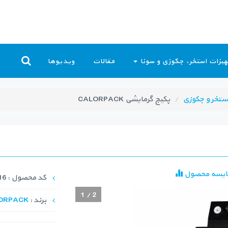
یزات استخر، جکوزی و سونا
مقالات
ویدیوها
ستخر و جکوزی
پکیج گرمایشی CALORPACK
ایسه محصول
کد محصول : HPG-1016
1
/
2
برند :
ORPACK