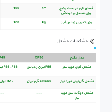
فضای لازم در پشت پکیج
cm
100
برای مشعل و دودکش
وزن تقریبی (بدون آب)
kg
180
مشخصات مشعل
مدل پکیج
CP36
P45
مشعل گازی مورد نیاز
F55 ایران رادیاتور
F55-F88 ایران رادیاتور
مشعل گازوئیلی مورد نیاز
GNO50 گرم ایران
RA2 ایران رادیاتور
مشعل دوگانه سوز مورد
---
--
نیاز