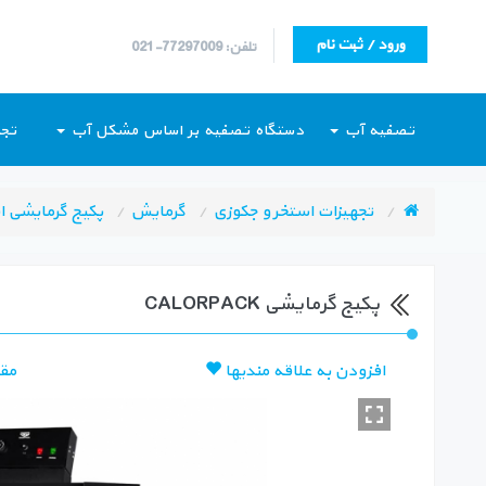
ورود / ثبت نام
تلفن: 77297009-021
تصفیه آب
دستگاه تصفیه بر اساس مشکل آب
تجه
تجهیزات استخر و جکوزی
گرمایش
پکیج گرمایشی ا
پکیج گرمایشی CALORPACK
افزودن به علاقه مندیها
مق