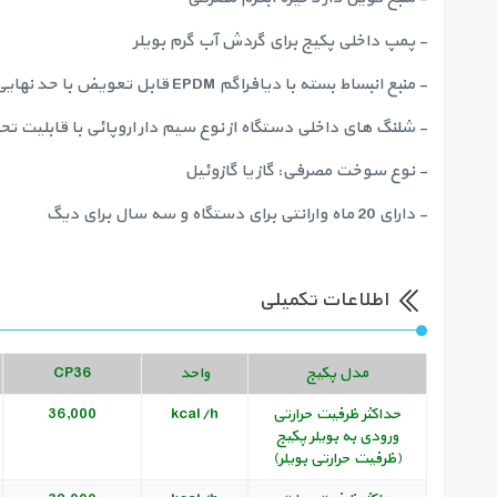
- پمپ داخلی پکیج برای گردش آب گرم بویلر
- منبع انبساط بسته با دیافراگم EPDM قابل تعویض با حد نهایی دمای 99 درجه سانتیگراد و حد فشار 6 بار
- شلنگ های داخلی دستگاه از نوع سیم دار اروپائی با قابلیت تح
- نوع سوخت مصرفی: گاز یا گازوئیل
- دارای 20 ماه وارانتی برای دستگاه و سه سال برای دیگ
اطلاعات تکمیلی
مدل پکیج
واحد
CP36
حداکثر ظرفیت حرارتی
kcal/h
36,000
ورودی به بویلر پکیج
(ظرفیت حرارتی بویلر)