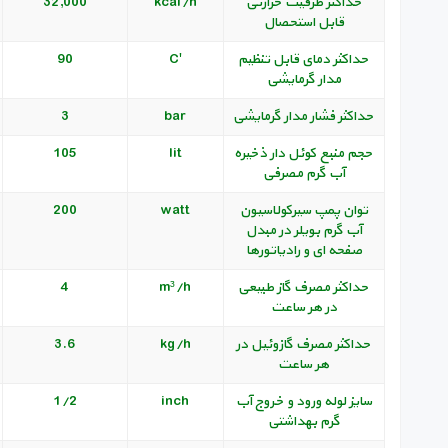
حداکثر ظرفیت حرارتی
kcal/h
32,000
قابل استحصال
حداکثر دمای قابل تنظیم
'C
90
مدار گرمایشی
حداکثر فشار مدار گرمایشی
bar
3
حجم منبع کوئل دار ذخیره
lit
105
آب گرم مصرفی
توان پمپ سیرکولاسیون
watt
200
آب گرم بویلر در مبدل
صفحه ای و رادیاتورها
حداکثر مصرف گاز طبیعی
m³/h
4
در هر ساعت
حداکثر مصرف گازوئیل در
kg/h
3.6
هر ساعت
سایز لوله ورود و خروج آب
inch
1/2
گرم بهداشتی