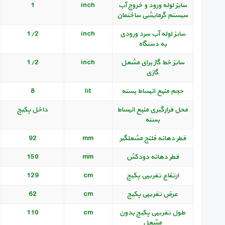
سایز لوله ورود و خروج آب
inch
1
سیستم گرمایشی ساختمان
سایز لوله آب سرد ورودی
inch
1/2
به دستگاه
سایز خط گاز برای مشعل
inch
1/2
گازی
حجم منبع انبساط بسته
lit
8
محل قرارگیری منبع انبساط
داخل پکیج
بسته
قطر دهانه فلنج مشعلگیر
mm
92
قطر دهانه دودکش
mm
150
ارتفاع تقریبی پکیج
cm
129
عرض تقریبی پکیج
cm
62
طول تقریبی پکیج بدون
cm
110
مشعل