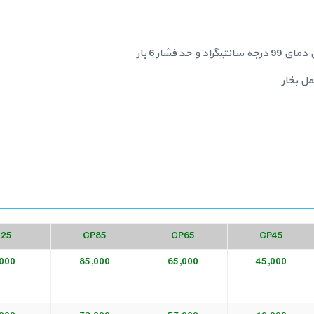
مل بخار
125
CP85
CP65
CP45
000
85,000
65,000
45,000