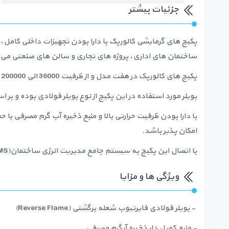
جزئیات بیشتر
پکیج های گرمایشی کالورپک با دارا بودن تجهیزات داخلی کامل،
ساختمان های اداری، پروژه های تجاری و سالن های صنعتی می 
پکیج های کالورپک در هفت مدل و از ظرفیت 36000 الی 200000 کیلوکالری بر ساعت موجود و تامین کننده گرمایش فضاهای حداقل 220 الی 1200 متر مربع همگام با تامین آبگرم مصرفی می باشند.
بویلر مورد استفاده در این پکیج از نوع بویلر فولادی بوده و بر اساس استاندارد اروپایی CE تولید شده و با انواع مشعل های ف
با دارا بودن ظرفیت حرارتی بالا و منبع ذخیره آب گرم مصرفی با
امکان پذیر باشد.
با اتصال این پکیج به سیستم جامع مدیریت انرژی ساختمان(BMS)، میتوان نحوه کارکرد آن را همراه با سایر مصرف کننده های انرژی و سوخت در ساختمان کنترل نمود.
ویژگی ها و مزایا
- بویلر فولادی فایرتیوب شعله برگشتی (Reverse Flame)
- منبع کویل دار ذخیره آبگرم مصرفی