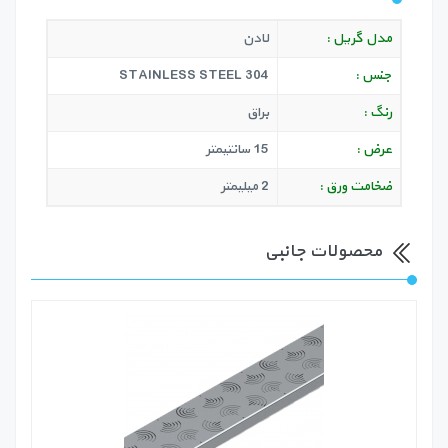
مدل گریل :
لادن
جنس :
STAINLESS STEEL 304
رنگ :
براق
عرض :
15 سانتیمتر
ضخامت ورق :
2 میلیمتر
محصولات جانبی