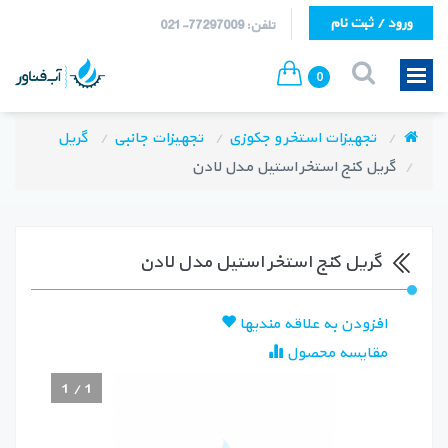
ورود / ثبت نام
تلفن: 77297009-021
0
تجهیزات استخر و جکوزی
تجهیزات جانبی
گریل
گریل کنج استخر استیل مدل لادن
گریل کنج استخر استیل مدل لادن
افزودن به علاقه مندیها
مقایسه محصول
1
/
1