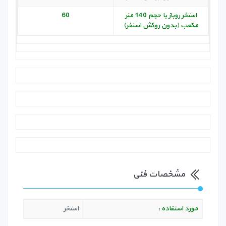
استخر روباز با حجم 140 متر
60
مکعب (بدون روکش استخر)
مشخصات فنی
مورد استفاده :
استخر