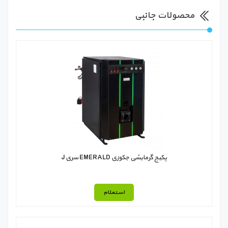
محصولات جانبی
پکیج گرمایشی جکوزی EMERALD سری J
استعلام