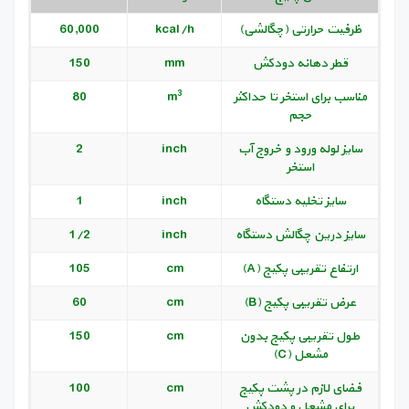
ظرفیت حرارتی (چگالشی)
kcal/h
60,000
قطر دهانه دودکش
mm
150
3
مناسب برای استخر تا حداکثر
m
80
حجم
سایز لوله ورود و خروج آب
inch
2
استخر
سایز تخلیه دستگاه
inch
1
سایز درین چگالش دستگاه
inch
1/2
ارتفاع تقریبی پکیج (A)
cm
105
عرض تقریبی پکیج (B)
cm
60
طول تقریبی پکیج بدون
cm
150
مشعل (C)
فضای لازم در پشت پکیج
cm
100
برای مشعل و دودکش