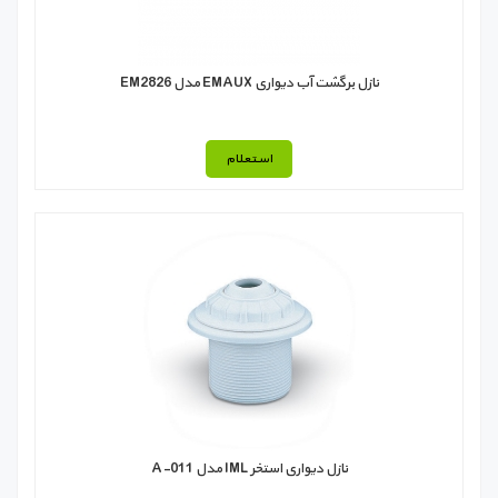
نازل برگشت آب دیواری EMAUX مدل EM2826
استعلام
نازل دیواری استخر IML مدل A-011