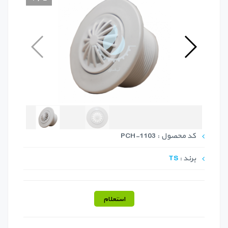
کد محصول : PCH-1103
برند :
TS
استعلام