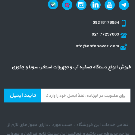
09218178954
021 77297009
info@abfanavar.com
فروش انواع دستگاه تصفیه آب و تجهیزات استخر، سونا و جکوزی
تایید ایمیل
تمامی خدمات این فروشگاه ، حسب مورد ، دارای مجوز های لازم از
مراجع مربوطه می باشد و فعالیت این سایت تابع قوانین و مقررات