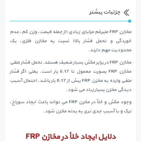
جزئیات بیشتر
مخازن FRP علیرغم مزایای زیادی (از جمله قیمت، وزن کم، عدم
خوردگی و تحمل فشار بالا) نسبت به مخازن فلزی، یک
محدودیت مهم دارند.
مخازن FRP در برابر مکش بسیار ضعیف هستند. تحمل فشار منفی
مخازن FRP بصورت معمول تا 0.17 بار است. یعنی اگر فشار
منفی وارده به مخزن FRP بیش از 0.17 بار باشد، احتمال آسیب
دیدگی مخزن بسیار زیاد می شود.
وجود مکش و خلاً در مخزن FRP می تواند باعث ایجاد سوراخ،
ترک و یا آسیب جدی تری به بدنه مخزن شود.
دلایل ایجاد خلأ در مخازن
FRP