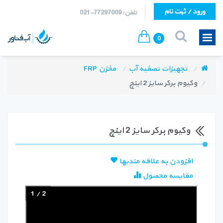
ورود / ثبت نام
تلفن: 77297009-021
0
تجهیزات تصفیه آب
مخزن FRP
وکیوم برکر سایز 2 اینچ
وکیوم برکر سایز 2 اینچ
افزودن به علاقه مندیها
مقایسه محصول
1
/
2