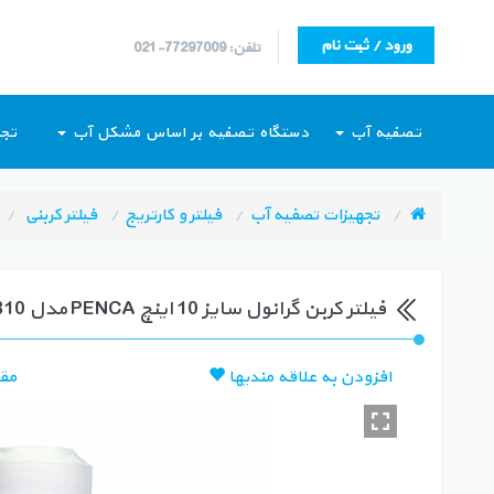
ورود / ثبت نام
تلفن: 77297009-021
تصفیه آب
دستگاه تصفیه بر اساس مشکل آب
تجه
تجهیزات تصفیه آب
فیلتر و کارتریج
فیلتر کربنی
فیلتر کربن گرانول سایز 10 اینچ PENCA مدل OCB10
افزودن به علاقه مندیها
مق