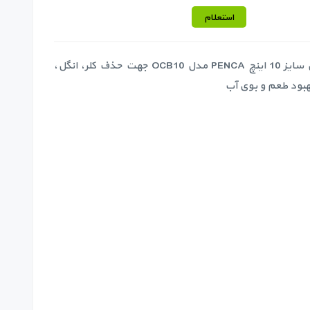
استعلام
فیلتر کربن گرانول سایز 10 اینچ PENCA مدل OCB10 جهت حذف کلر، انگل،
بهبود طعم و بوی آب