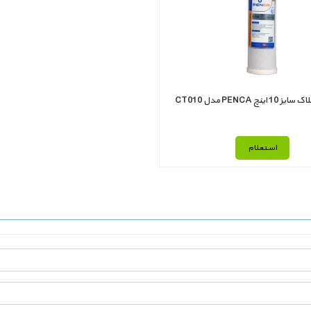
اینچ PENCA مدل CT010
استعلام