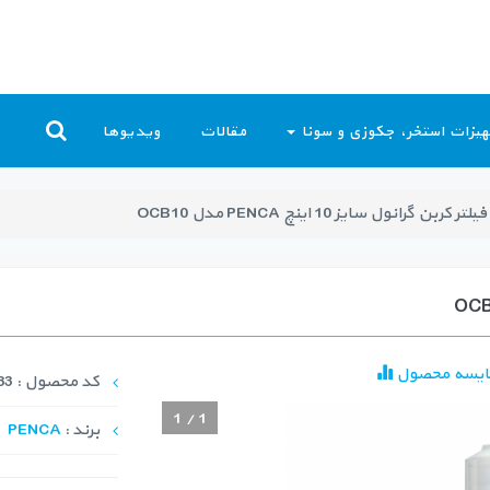
یزات استخر، جکوزی و سونا
مقالات
ویدیوها
فیلتر کربن گرانول سایز 10 اینچ PENCA مدل OCB10
ایسه محصول
کد محصول : FLT-1283
1
/
1
برند :
PENCA