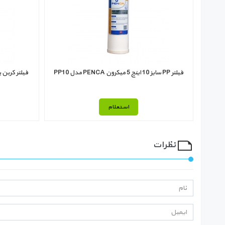
فیلتر PP سایز 10 اینچ 5 میکرون PENCA مدل PP10
فیلتر کربن بلاک سایز 10 
استعلام
نظرات