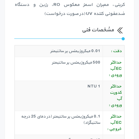
کربنی، ممبران اسمز معکوس RO، رزین و دستگاه
ضدعفونی کننده UV (در صورت درخواست)
مشخصات فنی
دقت :
0.01 میکروزیمنس بر سانتیمتر
حداکثر
500 میکروزیمنس بر سانتیمتر
EC آب
ورودی :
حداکثر
1 NTU
کدورت
آب
ورودی :
حداکثر
0.1 میکروزیمنس بر سانتیمتر (در دمای 25 درجه
EC آب
سانتیگراد)
خروجی :