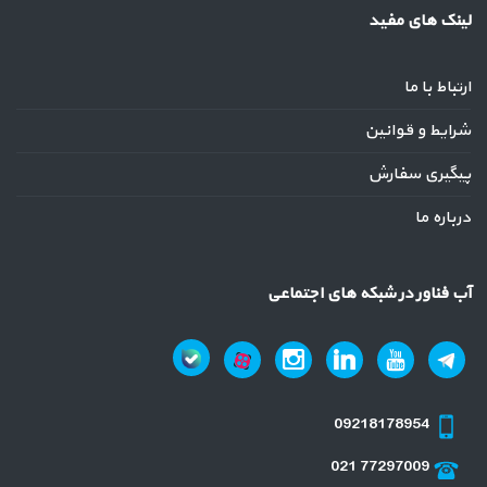
لینک های مفید
ارتباط با ما
شرایط و قوانین
پیگیری سفارش
درباره ما
آب فناور در شبکه های اجتماعی
09218178954
021 77297009