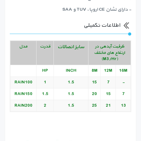
- دارای نشان CE اروپا، TUV و SAA
اطلاعات تکمیلی
ظرفیت آبدهی در
سایز اتصالات
قدرت
مدل
ارتفاع های مختلف
(M3/Hr)
HP
INCH
8M
12M
16M
RAIN100
1
1.5
15
7
-
RAIN150
1.5
1.5
20
15
7
RAIN200
2
1.5
25
21
13