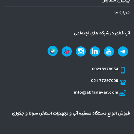
پیگیری سفارش
درباره ما
آب فناور در شبکه های اجتماعی
09218178954
021 77297009
info@abfanavar.com
فروش انواع دستگاه تصفیه آب و تجهیزات استخر، سونا و جکوزی