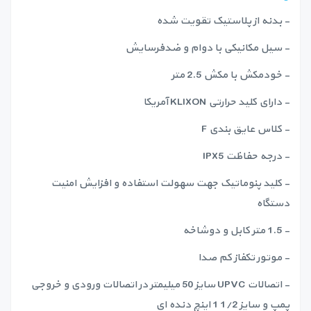
- بدنه از پلاستیک تقویت شده
- سیل مکانیکی با دوام و ضدفرسایش
- خودمکش با مکش 2.5 متر
- دارای کلید حرارتی KLIXON آمریکا
- کلاس عایق بندی F
- درجه حفاظت IPX5
- کلید پنوماتیک جهت سهولت استفاده و افزایش امنیت
دستگاه
- 1.5 متر کابل و دوشاخه
- موتور تکفاز کم صدا
- اتصالات UPVC سایز 50 میلیمتر در اتصالات ورودی و خروجی
پمپ و سایز 1/2 1 اینچ دنده ای