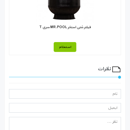
فیلتر شنی استخر MR.POOL سری T
استعلام
نظرات