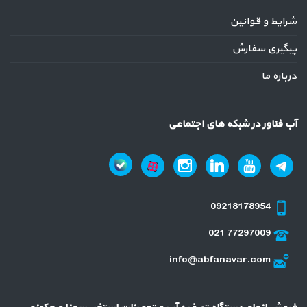
شرایط و قوانین
پیگیری سفارش
درباره ما
آب فناور در شبکه های اجتماعی
09218178954
021 77297009
info@abfanavar.com