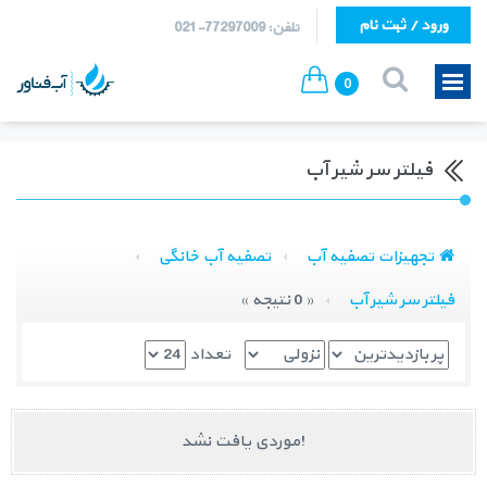
ورود / ثبت نام
تلفن: 77297009-021
0
فیلتر سر شیر آب
تجهیزات تصفیه آب
تصفیه آب خانگی
فیلتر سر شیر آب
« 0 نتیجه »
تعداد
موردی یافت نشد!