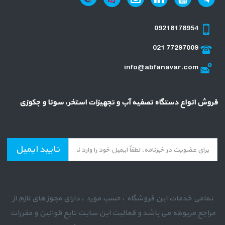
09218178954
021 77297009
info@abfanavar.com
فروش انواع دستگاه تصفیه آب و تجهیزات استخر، سونا و جکوزی
تایید ایمیل
تمامی خدمات این فروشگاه ، حسب مورد ، دارای مجوز های لازم از
مراجع مربوطه می باشد و فعالیت این سایت تابع قوانین و مقررات