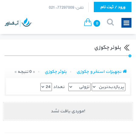
ورود / ثبت نام
تلفن: 77297009-021
0
بلوئر جكوزي
تجهیزات استخر و جکوزی
بلوئر جكوزي
« 0 نتیجه »
تعداد
موردی یافت نشد!