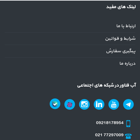
لینک های مفید
ارتباط با ما
شرایط و قوانین
پیگیری سفارش
درباره ما
آب فناور در شبکه های اجتماعی
09218178954
021 77297009