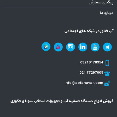
پیگیری سفارش
درباره ما
آب فناور در شبکه های اجتماعی
09218178954
021 77297009
info@abfanavar.com
فروش انواع دستگاه تصفیه آب و تجهیزات استخر، سونا و جکوزی