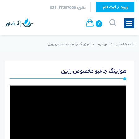
ورود / ثبت نام
تلفن: 77297009-021
0
صفحه اصلی
/
ویدیو
/
هوزینگ جامبو مخصوص رزین
هوزینگ جامبو مخصوص رزین