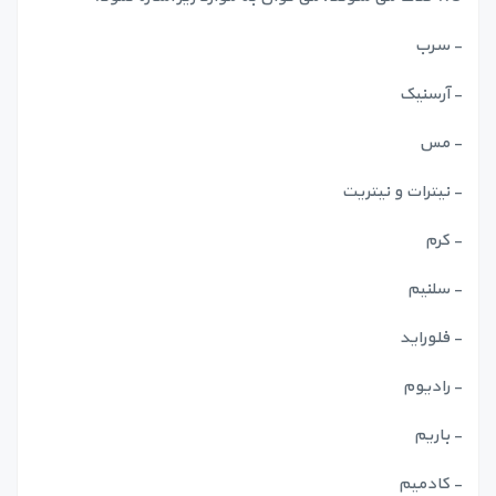
- سرب
- آرسنیک
- مس
- نیترات و نیتریت
- کرم
- سلنیم
- فلوراید
- رادیوم
- باریم
- کادمیم