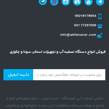
09218178954
021 77297009
info@abfanavar.com
فروش انواع دستگاه تصفیه آب و تجهیزات استخر، سونا و جکوزی
تایید ایمیل
تمامی خدمات این فروشگاه ، حسب مورد ، دارای مجوز های لازم از
مراجع مربوطه می باشد و فعالیت این سایت تابع قوانین و مقررات