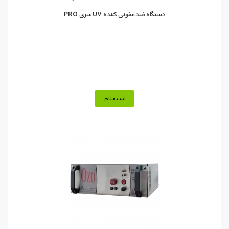
دستگاه ضدعفونی کننده UV سری PRO
استعلام