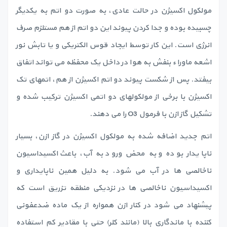
مولکول اکسیژن در حالت عادی، به صورت دو اتم به یکدیگر
چسبیده بوده و جدا کردن پیوند این دو اتم از هم مستلزم صرف
انرژی است. این کار توسط ایجاد قوس الکتریکی و یا تابش نور
اشعه ماوراء بنفش به هوا در داخل یک محفظه می تواند اتفاق
بیفتد. پس از شکست پیوند دو اتم اکسیژن از هم، اتمهای تک
اکسیژن با برخی از مولکولهای دو اتمی اکسیژن ترکیب شده و
تشکیل گاز ازن با فرمول O3 را می دهند.
اتم جدید اضافه شده به مولکول اکسیژن در گاز ازن، بسیار
ناپایدار بوده و به محض ورود به آب، باعث اکسیداسیون
ناخالصی ها در آب می شود. به دلیل همین ناپایداری و
اکسیداسیون ناخالصی ها در نزدیکی منطقه تزریق است که
پیشنهاد می شود در کنار ازن همواره از یک ماده ضدعفونی
کننده با ماندگاری بالا (مانند کلر) حتی با مقادیر کم استفاده