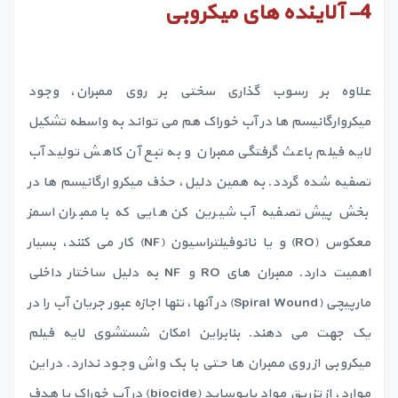
4-
آلاینده های میکروبی
علاوه بر رسوب گذاری سختی بر روی ممبران، وجود
میکروارگانیسم ها در آب خوراک هم می تواند به واسطه تشکیل
لایه فیلم باعث گرفتگی ممبران و به تبع آن کاهش تولید آب
تصفیه شده گردد. به همین دلیل، حذف میکرو ارگانیسم ها در
بخش پیش تصفیه آب شیرین کن هایی که با ممبران اسمز
معکوس (RO) و یا نانوفیلتراسیون (NF) کار می کنند، بسیار
اهمیت دارد. ممبران های RO و NF به دلیل ساختار داخلی
مارپیچی (Spiral Wound) در آنها، تنها اجازه عبور جریان آب را در
یک جهت می دهند. بنابراین امکان شستشوی لایه فیلم
میکروبی از روی ممبران ها حتی با بک واش وجود ندارد. در این
موارد، از تزریق مواد بایوساید (biocide) در آب خوراک با هدف