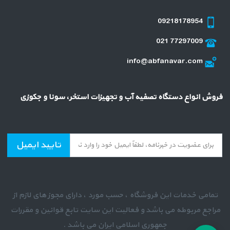
09218178954
021 77297009
info@abfanavar.com
فروش انواع دستگاه تصفیه آب و تجهیزات استخر، سونا و جکوزی
تایید ایمیل
تمامی خدمات این فروشگاه ، حسب مورد ، دارای مجوز های لازم از
مراجع مربوطه می باشد و فعالیت این سایت تابع قوانین و مقررات
جمهوری اسلامی ایران می باشد .