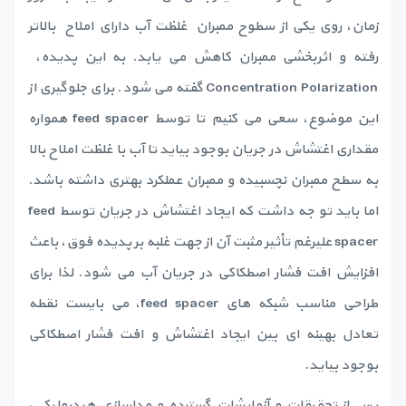
زمان، روی یکی از سطوح ممبران غلظت آب دارای املاح بالاتر
رفته و اثربخشی ممبران کاهش می یابد. به این پدیده،
Concentration Polarization گفته می شود. برای جلوگیری از
این موضوع، سعی می کنیم تا توسط feed spacer همواره
مقداری اغتشاش در جریان بوجود بیاید تا آب با غلظت املاح بالا
به سطح ممبران نچسبیده و ممبران عملکرد بهتری داشته باشد.
اما باید تو جه داشت که ایجاد اغتشاش در جریان توسط feed
spacer علیرغم تأثیر مثبت آن از جهت غلبه بر پدیده فوق، باعث
افزایش افت فشار اصطکاکی در جریان آب می شود. لذا برای
طراحی مناسب شبکه های feed spacer، می بایست نقطه
تعادل بهینه ای بین ایجاد اغتشاش و افت فشار اصطکاکی
بوجود بیاید.
پس از تحقیقات و آزمایشات گسترده و مدلسازی هیدرولیکی،