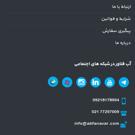
ارتباط با ما
شرایط و قوانین
پیگیری سفارش
درباره ما
آب فناور در شبکه های اجتماعی
09218178954
021 77297009
info@abfanavar.com