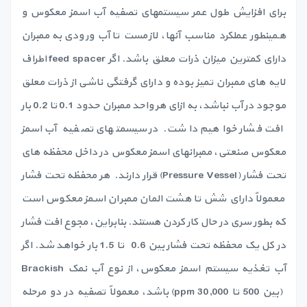
برای افزایش طول عمر سیستمهای تصفیه آب اسمز معکوس و
همینطور عملکرد مناسب آنها، لازمست تا آب ورودی به ممبران
دارای کمترین میزان ذرات معلق باشد. اگر feed spacer اطراف
لایه های ممبران تمیز بوده و دارای گرفتگی ناشی از ذرات معلق
موجود در آب نباشد، به ازای هر واحد ممبران حدود 0.1 تا 0.2 بار
افت فشار خواهیم داشت. در سیسمتهای تصفیه آب اسمز
معکوس صنعتی، ممبرانهای اسمز معکوس در داخل محفظه های
تحت فشار (Pressure Vessel) قرار دارند. هر محفظه تحت فشار
معمولاً دارای شش تا هشت المان ممبران اسمز معکوس است
که بطور سری در حال کار کردن هستند. بنابراین، مجوع افت فشار
در کل یک محفظه تحت فشار بین 0.6 تا 1.5 بار خواهد شد. اگر
آب تغذیه سیستم اسمز معکوس، از نوع آب نمک Brackish
(بین 500 تا 30,000 ppm) باشد، معمولاً تصفیه در دو مرحله