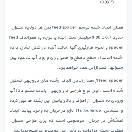
فضای ایجاد شده توسط feed spacer بین هر دولایه ممبران،
حدود 0.7 تا 0.86 میلیمتر است. البته با توجه به قطر الیاف feed
spacer و نحوه قرارگیری آنها (مانند آنچه در شکل نشان داده
شده است)، سطح مقطع واقعی برای ورود آب تغذیه بین
ممبرانها، کمتر از این عدد خواهد بود.
feed spacer از مقدار زیادی الیاف رشته های دووجهی تشکیل
شده است. این نوع طراحی دو وجهی، باعث میشود تا آب
ورودی به ممبران، از اطراف و بالاو پایین این رشته ها عبور کرده
و اغتشاش (Turbulence) لازم در جریان به وجود بیاید. ایجاد
اغتشاش در جریان، موضوعی است که برای طراحی ممبران،
مطلوب است. در ادامه به دلیل این موضوع خواهیم پرداخت.