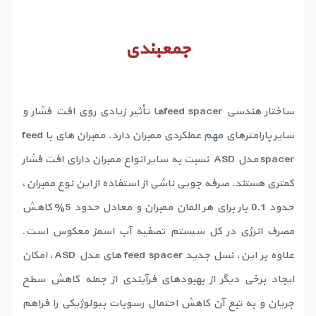
جمعبندی
ساختار هندسی feed spacerها تأثیر زیادی روی افت فشار و
سایر پارامترهای مهم عملکردی ممبران دارد. ممبران های با feed
spacer مدل ASD نسبت به سایر انواع ممبران دارای افت فشار
کمتری هستند. صرفه جویی ناشی از استفاده از این نوع ممبران،
حدود 0.1 بار برای هر المان ممبران و معادل حدود 5% کاهش
مصرف انرژی در کل سیستم تصفیه آب اسمز معکوس است.
علاوه بر این، نسل جدید feed spacer های مدل ASD، امکان
ایجاد برخی دیگر از بهبودهای فرآیندی از جمله کاهش سطح
جریان و به تبع آن کاهش احتمال رسوبات بیولوژیکی را فراهم