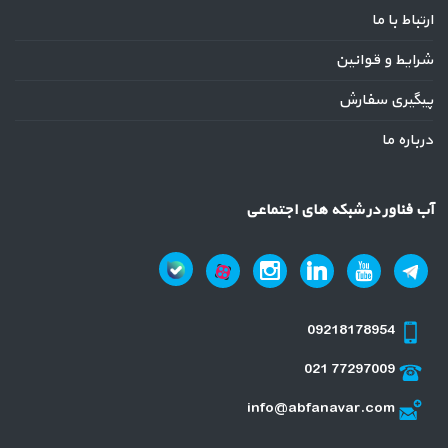
ارتباط با ما
شرایط و قوانین
پیگیری سفارش
درباره ما
آب فناور در شبکه های اجتماعی
09218178954
021 77297009
info@abfanavar.com