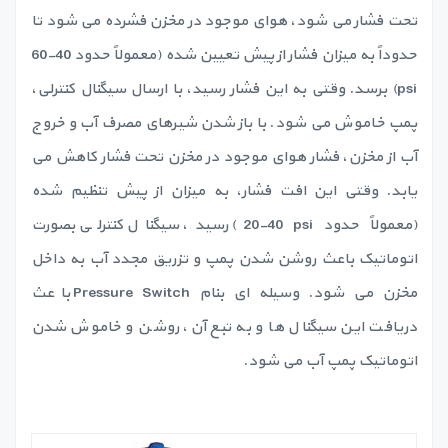
تحت فشار می شود، هوای موجود در مخزن فشرده می شود تا
حدوداً به میزان فشار از پیش تعیین شده (معمولاً حدود 40-60
psi) برسد. وقتی به این فشار رسید، با ارسال سیگنال کنترلی،
پمپ خاموش می شود. با باز شدن شیرهای مصرف آب و خروج
آب از مخزن، فشار هوای موجود در مخزن تحت فشار کاهش می
یابد. وقتی این افت فشار، به میزان از پیش تنظیم شده
‏(معمولاً حدود ‏‎20-40 psi‎‏) ‏رسید، سیگنال کنترلی بصورت
اتوماتیک باعث روشن شدن پمپ و تزریق مجدد آب به داخل
مخزن می شود. وسیله ای بنام Pressure Switch باعث
دریافت این سیگنال ها و به تبع آن، روشن و خاموش شدن
اتوماتیک پمپ آب می شود.