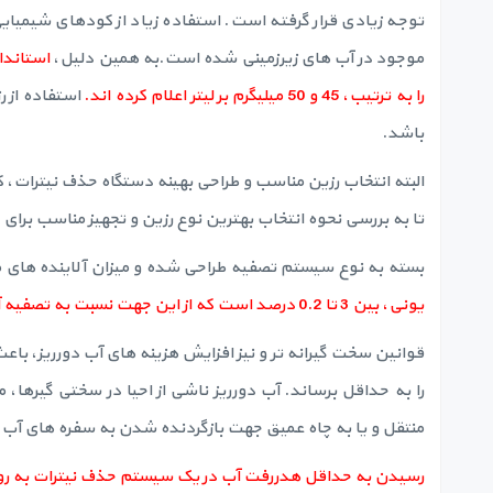
توجه زیادی قرار گرفته است. استفاده زیاد از کودهای شیمیای
موجود در آب های زیرزمینی شده است.به همین دلیل،
استاندا
را به ترتیب، 45 و 50 میلیگرم بر لیتر اعلام کرده اند.
استفاده از ر
باشد.
البته انتخاب رزین مناسب و طراحی بهینه دستگاه حذف نیترات، کا
تا به بررسی نحوه انتخاب بهترین نوع رزین و تجهیز مناسب برای ح
بسته به نوع سیستم تصفیه طراحی شده و میزان آلاینده های 
یونی، بین 3 تا 0.2 درصد است که از این جهت نسبت به تصفیه آب به روش اسمز معکوس که هدرفتی حدود 20 تا 25 درصد دارد، ارجح است.
قوانین سخت گیرانه تر و نیز افزایش هزینه های آب دورریز، باع
را به حداقل برساند. آب دورریز ناشی از احیا در سختی گیرها،
منتقل و یا به چاه عمیق جهت بازگردنده شدن به سفره های آب 
رسیدن به حداقل هدررفت آب در یک سیستم حذف نیترات به روش