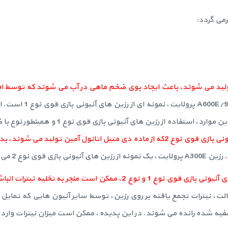
رمی گردد:
ه با ماده تری متیل آمین تولید می شوند، باعث ایجاد بوی ضخم ماهی در آب می شوند که تو
رزین A600E/9149 پرولایت، نمونه ای
بدون بو، برای مصارف خانگی از اهمیت بالایی برخوردار است. در این موارد، استفاده از رزین
رزین های آنیونی بازی قوی نوع 2که از ماده دی متیل اتانول آمین تولید می شو
.
رزین A300E پرولایت، یک نمونه از رزین های آنیونی بازی قوی نوع 2 می باشد.
استفاده و بهره برداری نامناسب و عدم احیای به موقع رزین های آنیونی بازی قوی نوع 1 و نوع 2، ممکن است منجر
لت، نیترات تجمع یافته بر روی رزین، توسط سایر آنیون هایی که تمایل
صفیه شده رانده می شوند. در این پدیده، ممکن است میزان نیترات وارد