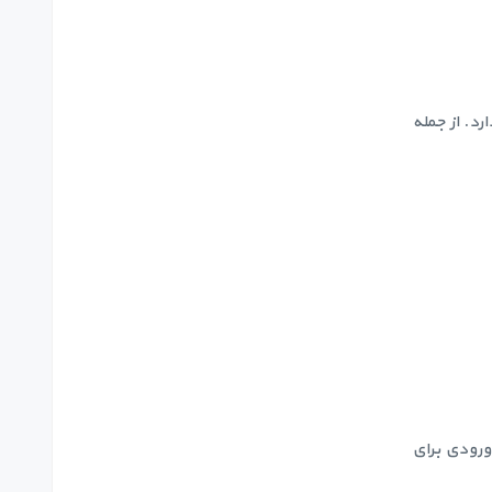
د. از جمله
ی ضعیف که می تواند باعث کاهش آب دوررریز تا میزان 0.2% کل آب ورودی برای