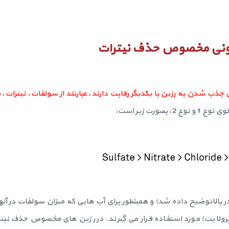
یونی مخصوص حذف نیترات
جذب شدن به رزین با یکدیگر رقابت دارند، عبارتند از سولفات، نیترات، ب
رت زیر است:
ر بالاتوضیح داده شد) و همینطور برای آب هایی که میزان سولفات در آنها
ین های آنیونی مخصوص حذف نیترات (مانند رزین A520E پرولایت) مورد استفاده قرار می گیرند. در رزین های مخصوص 