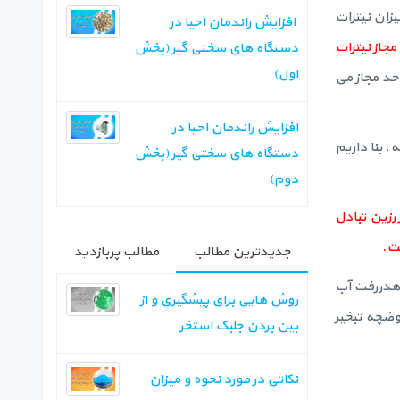
زان نیترات
‏ افزایش راندمان احیا در
جاز نیترات
دستگاه های سختی گیر (بخش
اول)‏
حد مجاز می
افزایش راندمان احیا در
، بنا داریم
دستگاه های سختی گیر (بخش
دوم)‏
رزین تبادل
جدیدترین مطالب
مطالب پربازدید
 هدررفت آب
روش هایی برای پیشگیری و از
وضچه تبخیر
بین بردن جلبک استخر
نکاتی در مورد نحوه و میزان