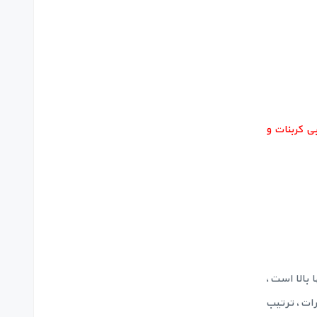
ی کربنات و
 بالا است،
حذف نیترات، ترتیب