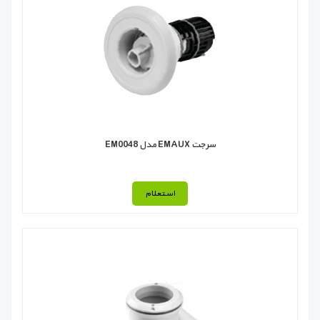
سرجت EMAUX مدل EM0048
استعلام