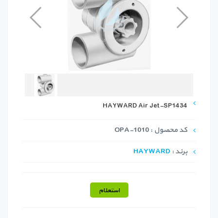
HAYWARD Air Jet-SP1434
کد محصول : OPA-1010
برند :
HAYWARD
استعلام