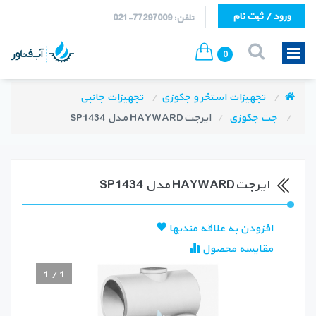
ورود / ثبت نام
تلفن: 77297009-021
0
تجهیزات استخر و جکوزی
تجهیزات جانبی
جت جکوزی
ایرجتHAYWARD مدل SP1434
ایرجتHAYWARD مدل SP1434
افزودن به علاقه مندیها
مقایسه محصول
1
/
1