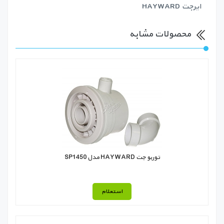
ایرجت HAYWARD
محصولات مشابه
توربو جت HAYWARD مدل SP1450
استعلام