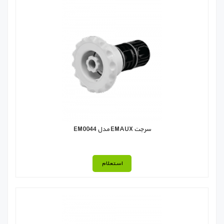
سرجت EMAUX مدل EM0044
استعلام