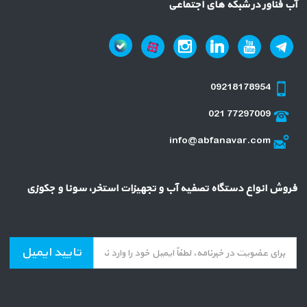
آب فناور در شبکه های اجتماعی
09218178954
021 77297009
info@abfanavar.com
فروش انواع دستگاه تصفیه آب و تجهیزات استخر، سونا و جکوزی
تایید ایمیل