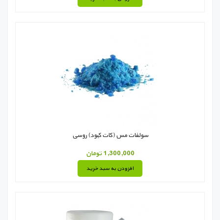
سولفات مس (کات کبود) روسی
1,300,000 تومان
افزودن به سبد خرید