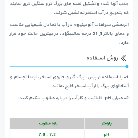
جذب آنها شده و تشکیل لخته های بزرگ تر و سنگین تری نمایند
که بتدریج در آب استخر ته نشین شوند.
اثربخشی سولفات آلومینیوم در آب با تعادل شیمیایی مناسب
و دمای بالاتر از 21 درجه سانتیگراد، در بهترین حالت خود قرار
دارد.
روش استفاده
1- با استفاده از برس، برگ گیر و جاروی استخر، ابتدا اجسام و
آشغالهای بزرگ را از آب استخر خارج نمائید.
2- میزان pH، قلیائیت و کلر آب را در بازه مطلوب تنظیم کنید.
پارامتر
بازه مطلوب
7.2 - 7.6
pH