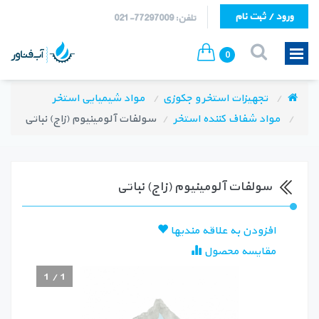
ورود / ثبت نام
تلفن: 77297009-021
0
تجهیزات استخر و جکوزی
مواد شیمیایی استخر
مواد شفاف کننده استخر
سولفات آلومینیوم (زاج) نباتی
سولفات آلومینیوم (زاج) نباتی
افزودن به علاقه مندیها
مقایسه محصول
1
/
1