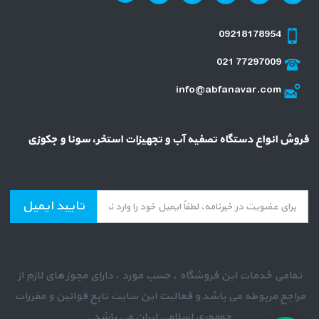
09218178954
021 77297009
info@abfanavar.com
فروش انواع دستگاه تصفیه آب و تجهیزات استخر، سونا و جکوزی
تایید ایمیل
تمامی خدمات این فروشگاه ، حسب مورد ، دارای مجوز های لازم از
مراجع مربوطه می باشد و فعالیت این سایت تابع قوانین و مقررات
جمهوری اسلامی ایران می باشد .