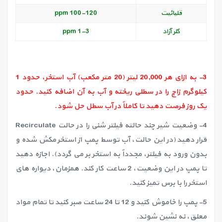
قلیائیت
100-120 ppm
کلر آزاد
1-3 ppm
3- به ازای هر 20,000 لیتر (20 متر مکعب) آب استخر، حدود 1
کیلوگرم زاج را در سطلی ریخته و آب به آن اضافه کنید. حدود
یک روز فرصت دهید تا کاملاً در آب سطل حل شود.
4- وضعیت شیر چند حالته فیلتر شنی را در حالت Recirculate
قرار دهید (در این حالت، آب توسط پمپ از استخر مکش شده و
بدون ورود به فیلتر، مجدداً به استخر بر می گردد). اجازه دهید
تا پمپ در این وضعیت، 2 ساعت کار کند. همزمان، دیواره های
استخر را با برس تمیز کنید.
5- پمپ را خاموش کنید و 12 تا 24 ساعت صبر کنید تا تمام مواد
معلق، نه نشین شوند.