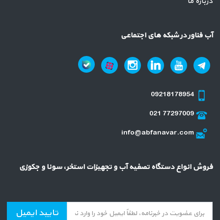
درباره ما
آب فناور در شبکه های اجتماعی
09218178954
021 77297009
info@abfanavar.com
فروش انواع دستگاه تصفیه آب و تجهیزات استخر، سونا و جکوزی
تایید ایمیل