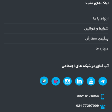
لینک های مفید
ارتباط با ما
شرایط و قوانین
پیگیری سفارش
درباره ما
آب فناور در شبکه های اجتماعی
09218178954
021 77297009