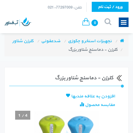
ورود / ثبت نام
تلفن: 77297009-021
0
تجهیزات استخر و جکوزی
ضدعفونی
کلرزن شناور
کلرزن - دماسنج شناور بزرگ
کلرزن - دماسنج شناور بزرگ
افزودن به علاقه مندیها
مقایسه محصول
1
/
4