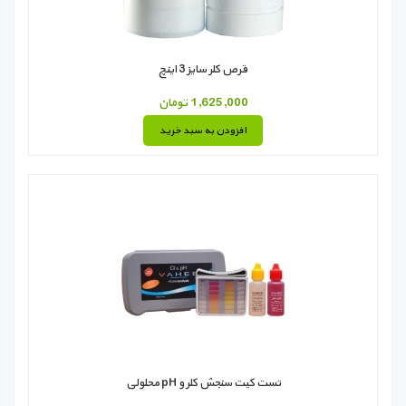
قرص کلر سایز 3 اینچ
1,625,000 تومان
افزودن به سبد خرید
تست کیت سنجش کلر و pH محلولی