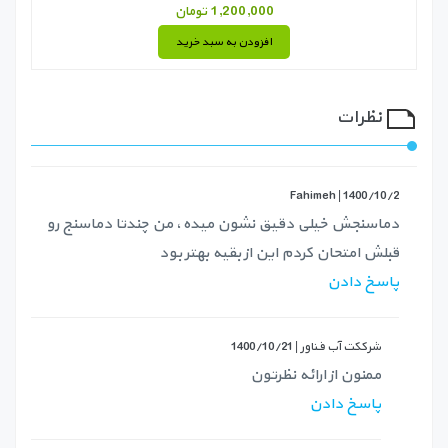
1,200,000 تومان
افزودن به سبد خرید
نظرات
Fahimeh |
1400/10/2
دماسنجش خیلی دقیق نشون میده، من چندتا دماسنج رو
قبلش امتحان کردم این از بقیه بهتر بود
پاسخ دادن
شرککت آب فناور |
1400/10/21
ممنون از ارائه نظرتون
پاسخ دادن