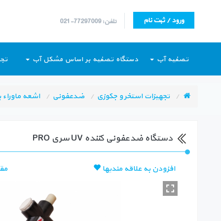
ورود / ثبت نام
تلفن: 77297009-021
تصفیه آب
دستگاه تصفیه بر اساس مشکل آب
تجه
تجهیزات استخر و جکوزی
ضدعفونی
اشعه ماوراء بن
دستگاه ضدعفونی کننده UV سری PRO
افزودن به علاقه مندیها
مق