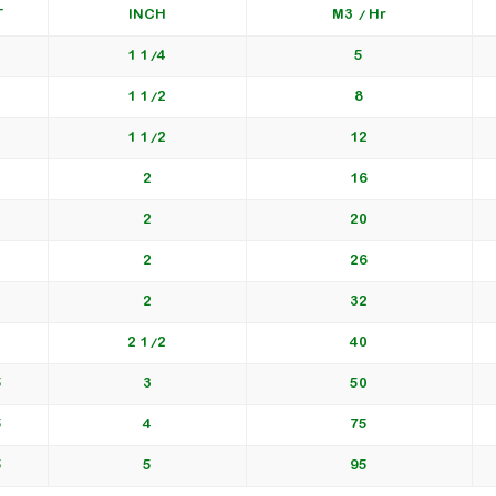
T
INCH
M3 / Hr
1/4 1
5
1/2 1
8
1/2 1
12
2
16
2
20
2
26
2
32
1/2 2
40
6
3
50
5
4
75
5
5
95