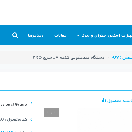
یزات استخر، جکوزی و سونا
مقالات
ویدیوها
فش (UV)
دستگاه ضدعفونی کننده UV سری PRO
ایسه محصول
essional Grade
1
/
1
کد محصول : UVS-1050