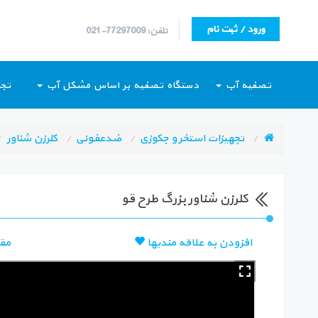
ورود / ثبت نام
تلفن: 77297009-021
تصفیه آب
دستگاه تصفیه بر اساس مشکل آب
تجه
تجهیزات استخر و جکوزی
ضدعفونی
کلرزن شناور
کلرزن شناور بزرگ طرح قو
افزودن به علاقه مندیها
مق