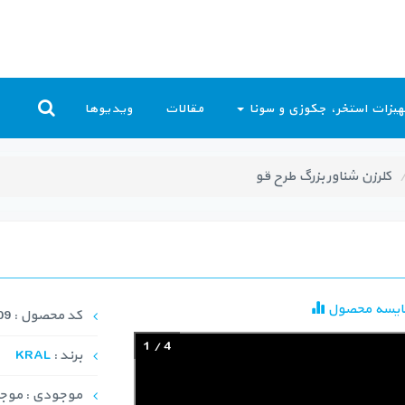
یزات استخر، جکوزی و سونا
مقالات
ویدیوها
کلرزن شناور بزرگ طرح قو
ایسه محصول
کد محصول : FCI-1009
1
/
4
برند :
KRAL
موجودی : موجود