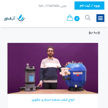
ورود / ثبت نام
تلفن: 77297009-021
0
ویدیو
انواع فیلتر تصفیه استخر و جکوزی