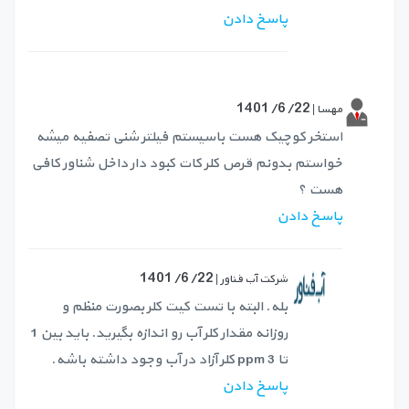
پاسخ دادن
1401/6/22
مهسا |
استخر کوچیک هست باسیستم فیلتر شنی تصفیه میشه
خواستم بدونم قرص کلر کات کبود دار داخل شناور کافی
هست ؟
پاسخ دادن
1401/6/22
شرکت آب فناور |
بله. البته با تست کیت کلر بصورت منظم و
روزانه مقدار کلر آب رو اندازه بگیرید. باید بین 1
تا 3 ppm کلر آزاد در آب وجود داشته باشه.
پاسخ دادن