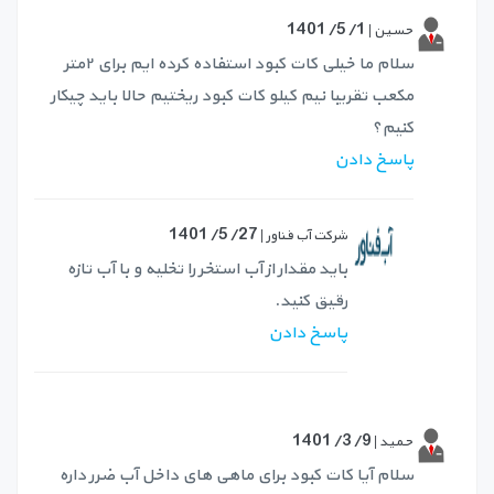
1401/5/1
حسین |
سلام ما خیلی کات کبود استفاده کرده ایم برای ۲متر
مکعب تقریبا نیم کیلو کات کبود ریختیم حالا باید چیکار
کنیم؟
پاسخ دادن
1401/5/27
شرکت آب فناور |
باید مقدار از آب استخر را تخلیه و با آب تازه
رقیق کنید.
پاسخ دادن
1401/3/9
حمید |
سلام آیا کات کبود برای ماهی های داخل آب ضرر داره