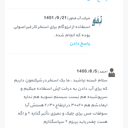
1401/9/21
شرکت آب فناور |
استفاده از ایزوگام برای استخر کار غیر اصولی
بوده که انجام شده.
پاسخ دادن
1400/8/5
احمد |
سلام خسته نباشید ، ما یک استخر در شرکتمون داریم
که برای آب دادن به درخت ازش استفاده میکنیم و
سرپوشیده هم نیست سیستم تسویه هم نداره
ابعادشم هم ۲۰×۳۰ در ارتفاع ۲/۳۰ هستش آیا
سولفات مس برای جلبک و تمیزی تأثیر گذاره ؟ و اگه
هست چقدر باید بریزم ؟ سپاسگذارم