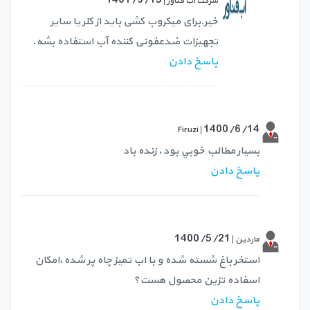
1401/9/15
شرکت آب فناور |
خیر.برای میکروب کشی باید از کلر یا سایر
تجهیزات ضدعفونی کننده آب استفاده بشه.
پاسخ دادن
1400/6/14
Firuzi |
بسيار مطالب خوبي بود، زنده باد
پاسخ دادن
1400/5/21
ماردین |
استخر باغ شسته شده و با اب تمیز چاه پر شده،امکان
اسفاده تزین محصول هست؟
پاسخ دادن