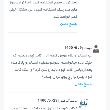
تمیز کردن سطح استفاده کنید. اما اگر از محلول
های ضدجلبک استفاده کنید، این مشکل خیلی
کمتر خواهد شد.
پاسخ دادن
1400/5/9
مهرداد |
آب استخر رو تازه عوض کردم الان کات کبود ریختم که
جلبک نزنه میخواستم بدونم تصفیه استخر رو بلافاصله
بعد از ریختن کات کبود باید روشن کرد؟ و اینکه کات
کبود بهتره یا زاج برای نزدن جلبک؟
پاسخ دادن
1400/5/23
شرکت آب فناور |
از کات کبود یا محلول ضدجلبک استفاده و بر