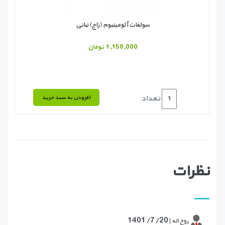
سولفات آلومینیوم (زاج) نباتی
1,150,000 تومان
تعداد
افزودن به سبد خرید
نظرات
1401/7/20
روح اله |