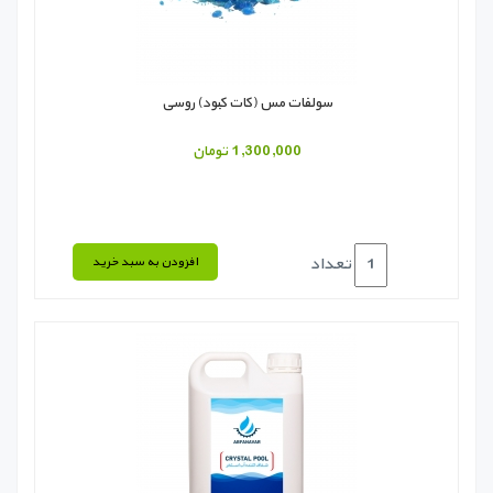
سولفات مس (کات کبود) روسی
1,300,000 تومان
تعداد
افزودن به سبد خرید