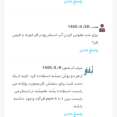
پاسخ دادن
1400/4/28
همت |
برای ضد عفونی کردن آب استخر پودر کلر خوبه یا قرص
کلر؟
پاسخ دادن
1400/5/9
شرکت آب فناور |
از هر دو روش میشه استفاده کرد. البته از یک
تست کیت برای سنجش کلر بصورت روزانه می
بایست استفاده بشه. همیشه در استخر می
بایست بین 1 تا 3 ppm کلر آزاد وجود داشته
باشه.
پاسخ دادن