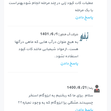
عملیات کات کبود زنی در چند مرحله انجام شودبهتر است
یا یک مرحله
پاسخ دادن
1401/6/1
شرکت آب فناور |
به هیچ عنوان در آب هایی که ماهی در آنها
هست، از مواد شیمیایی مانند کات کبود
استفاده نشود.
پاسخ دادن
1400/8/21
رضا |
سلام .برای ما که ریختیم به ایزوگام استخر
چسبیدند.مشکلی برا ایزوگام که به وجود نمیاره؟؟
پاسخ دادن