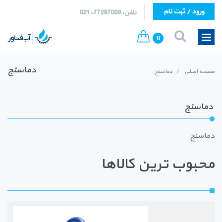
ورود / ثبت نام
تلفن: 77297009-021
0
دماسنج
صفحه اصلی
/
دماسنج
دماسنج
دماسنج
محبوب ترین کالاها