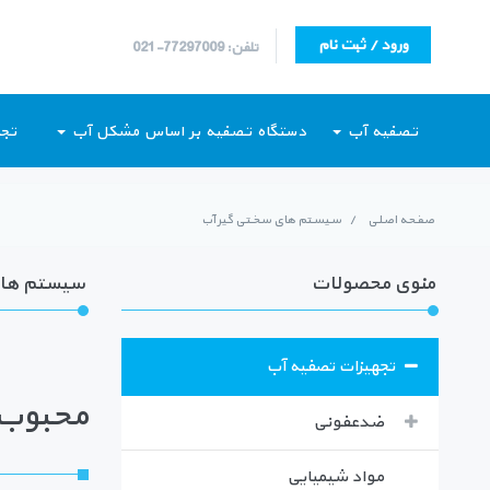
ورود / ثبت نام
تلفن: 77297009-021
تصفیه آب
دستگاه تصفیه بر اساس مشکل آب
تجه
صفحه اصلی
/
سیستم های سختی گیر آب
منوی محصولات
سیستم های
تجهیزات تصفیه آب
محبوب ت
ضدعفونی
مواد شیمیایی