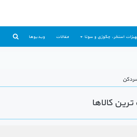
یزات استخر، جکوزی و سونا
مقالات
ویدیوها
سردکن
رین کالاها