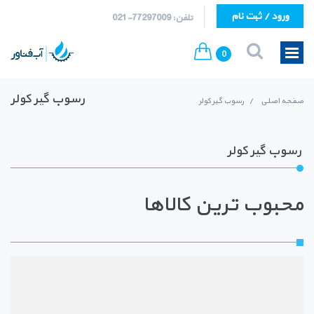
ورود / ثبت نام
تلفن: 77297009-021
0
رسوب گیر کولر
صفحه اصلی
/
رسوب گیر کولر
رسوب گیر کولر
محبوب ترین کالاها